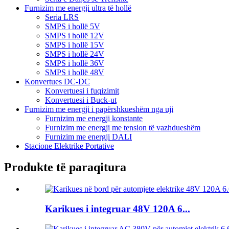
Furnizim me energji ultra të hollë
Seria LRS
SMPS i hollë 5V
SMPS i hollë 12V
SMPS i hollë 15V
SMPS i hollë 24V
SMPS i hollë 36V
SMPS i hollë 48V
Konvertues DC-DC
Konvertuesi i fuqizimit
Konvertuesi i Buck-ut
Furnizim me energji i papërshkueshëm nga uji
Furnizim me energji konstante
Furnizim me energji me tension të vazhdueshëm
Furnizim me energji DALI
Stacione Elektrike Portative
Produkte të paraqitura
Karikues i integruar 48V 120A 6...