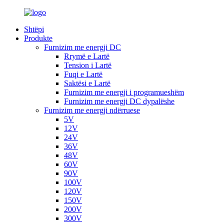
Shtëpi
Produkte
Furnizim me energji DC
Rrymë e Lartë
Tension i Lartë
Fuqi e Lartë
Saktësi e Lartë
Furnizim me energji i programueshëm
Furnizim me energji DC dypalëshe
Furnizim me energji ndërruese
5V
12V
24V
36V
48V
60V
90V
100V
120V
150V
200V
300V