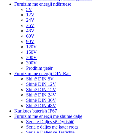
Furnizim me energji ndërruese
5V
12V
24V
36V
48V
60V
90V
120V
150V
200V
300V
Prodhim tjetër
Furnizim me energji DIN Rail
Shinë DIN 5V
Shinë DIN 12V
Shinë DIN 15V
Shinë DIN 24V
Shinë DIN 36V
Shinë DIN 48V
Karikues baterish IP67
Furnizim me energji me shumë dalje
Seria e Daljes së Dyfishtë
Seria e daljes me katër rrota
Seria e Daljes së Trefishtë