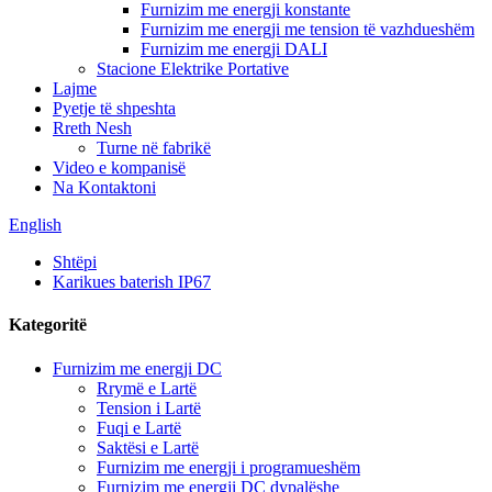
Furnizim me energji konstante
Furnizim me energji me tension të vazhdueshëm
Furnizim me energji DALI
Stacione Elektrike Portative
Lajme
Pyetje të shpeshta
Rreth Nesh
Turne në fabrikë
Video e kompanisë
Na Kontaktoni
English
Shtëpi
Karikues baterish IP67
Kategoritë
Furnizim me energji DC
Rrymë e Lartë
Tension i Lartë
Fuqi e Lartë
Saktësi e Lartë
Furnizim me energji i programueshëm
Furnizim me energji DC dypalëshe