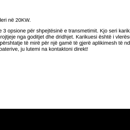
deri në 20KW.
 opsione për shpejtësinë e transmetimit. Kjo seri karikues
brojtjeje nga goditjet dhe dridhjet. Karikuesi është i vle
përshtatje të mirë për një gamë të gjerë aplikimesh të n
terive, ju lutemi na kontaktoni direkt!