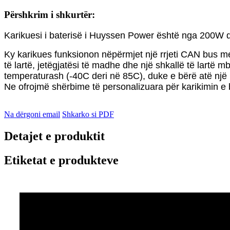
Përshkrim i shkurtër:
Karikuesi i baterisë i Huyssen Power është nga 200W 
Ky karikues funksionon nëpërmjet një rrjeti CAN bus me 3
të lartë, jetëgjatësi të madhe dhe një shkallë të lartë m
temperaturash (-40C deri në 85C), duke e bërë atë një 
Ne ofrojmë shërbime të personalizuara për karikimin e ba
Na dërgoni email
Shkarko si PDF
Detajet e produktit
Etiketat e produkteve