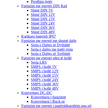
Prodhim tjetër
Furnizim me energji DIN Rail
Shinë DIN 5V
Shinë DIN 12V
Shinë DIN 15V
Shinë DIN 24V
Shinë DIN 36V
Shinë DIN 48V
Karikues baterish IP67
Furnizim me energji me shumë dalje
Seria e Daljes së Dyfishtë
Seria e daljes me katër rrota
Seria e Daljes së Trefishtë
Furnizim me energji ultra të hollë
Seria LRS
SMPS i hollë 5V
SMPS i hollë 12V
SMPS i hollë 15V
SMPS i hollë 24V
SMPS i hollë 36V
SMPS i hollë 48V
Konvertues DC-DC
Konvertuesi i fuqizimit
Konvertuesi i Buck-ut
Furnizim me energji i papërshkueshëm nga uji