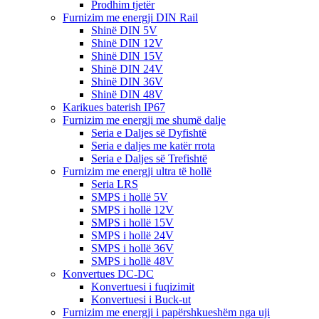
Prodhim tjetër
Furnizim me energji DIN Rail
Shinë DIN 5V
Shinë DIN 12V
Shinë DIN 15V
Shinë DIN 24V
Shinë DIN 36V
Shinë DIN 48V
Karikues baterish IP67
Furnizim me energji me shumë dalje
Seria e Daljes së Dyfishtë
Seria e daljes me katër rrota
Seria e Daljes së Trefishtë
Furnizim me energji ultra të hollë
Seria LRS
SMPS i hollë 5V
SMPS i hollë 12V
SMPS i hollë 15V
SMPS i hollë 24V
SMPS i hollë 36V
SMPS i hollë 48V
Konvertues DC-DC
Konvertuesi i fuqizimit
Konvertuesi i Buck-ut
Furnizim me energji i papërshkueshëm nga uji