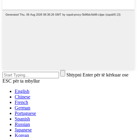
Shtypni Enter për të kërkuar ose
ESC për ta mbyllur
English
Chinese
French
German
Portuguese
Spanish
Russian
Japanese
Korean