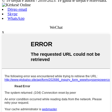
© Të drejtat e autorit - 2010-2025: Të gjitha të drejtat e rezervuara.
Dërgo email
Skype
WhatsApp
WeChat
x