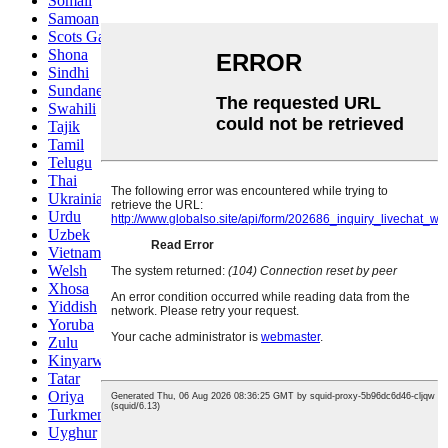
Somali
Samoan
Scots Gaelic
Shona
Sindhi
Sundanese
Swahili
Tajik
Tamil
Telugu
Thai
Ukrainian
Urdu
Uzbek
Vietnamese
Welsh
Xhosa
Yiddish
Yoruba
Zulu
Kinyarwanda
Tatar
Oriya
Turkmen
Uyghur