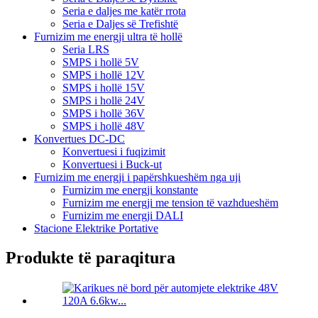
Seria e daljes me katër rrota
Seria e Daljes së Trefishtë
Furnizim me energji ultra të hollë
Seria LRS
SMPS i hollë 5V
SMPS i hollë 12V
SMPS i hollë 15V
SMPS i hollë 24V
SMPS i hollë 36V
SMPS i hollë 48V
Konvertues DC-DC
Konvertuesi i fuqizimit
Konvertuesi i Buck-ut
Furnizim me energji i papërshkueshëm nga uji
Furnizim me energji konstante
Furnizim me energji me tension të vazhdueshëm
Furnizim me energji DALI
Stacione Elektrike Portative
Produkte të paraqitura