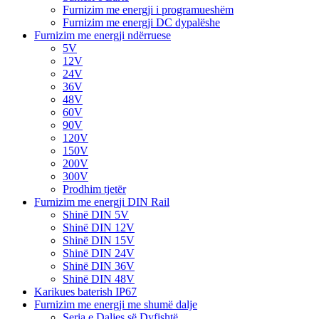
Furnizim me energji i programueshëm
Furnizim me energji DC dypalëshe
Furnizim me energji ndërruese
5V
12V
24V
36V
48V
60V
90V
120V
150V
200V
300V
Prodhim tjetër
Furnizim me energji DIN Rail
Shinë DIN 5V
Shinë DIN 12V
Shinë DIN 15V
Shinë DIN 24V
Shinë DIN 36V
Shinë DIN 48V
Karikues baterish IP67
Furnizim me energji me shumë dalje
Seria e Daljes së Dyfishtë