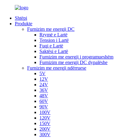
Shtëpi
Produkte
Furnizim me energji DC
Rrymë e Lartë
Tension i Lartë
Fuqi e Lartë
Saktësi e Lartë
Furnizim me energji i programueshëm
Furnizim me energji DC dypalëshe
Furnizim me energji ndërruese
5V
12V
24V
36V
48V
60V
90V
100V
120V
150V
200V
300V