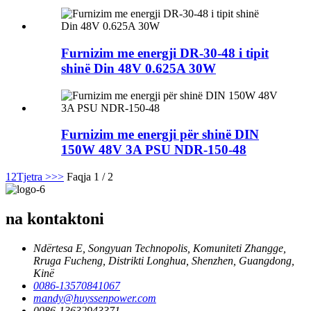
Furnizim me energji DR-30-48 i tipit
shinë Din 48V 0.625A 30W
Furnizim me energji për shinë DIN
150W 48V 3A PSU NDR-150-48
1
2
Tjetra >
>>
Faqja 1 / 2
na kontaktoni
Ndërtesa E, Songyuan Technopolis, Komuniteti Zhangge,
Rruga Fucheng, Distrikti Longhua, Shenzhen, Guangdong,
Kinë
0086-13570841067
mandy@huyssenpower.com
0086-13632943371