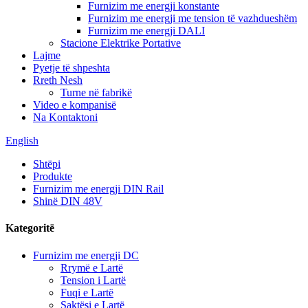
Furnizim me energji konstante
Furnizim me energji me tension të vazhdueshëm
Furnizim me energji DALI
Stacione Elektrike Portative
Lajme
Pyetje të shpeshta
Rreth Nesh
Turne në fabrikë
Video e kompanisë
Na Kontaktoni
English
Shtëpi
Produkte
Furnizim me energji DIN Rail
Shinë DIN 48V
Kategoritë
Furnizim me energji DC
Rrymë e Lartë
Tension i Lartë
Fuqi e Lartë
Saktësi e Lartë