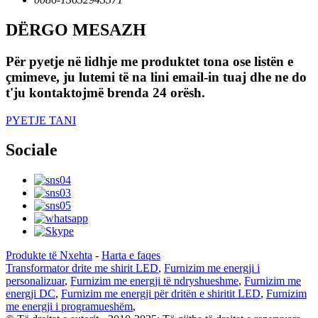
DËRGO MESAZH
Për pyetje në lidhje me produktet tona ose listën e
çmimeve, ju lutemi të na lini email-in tuaj dhe ne do
t'ju kontaktojmë brenda 24 orësh.
PYETJE TANI
Sociale
Produkte të Nxehta
-
Harta e faqes
Transformator drite me shirit LED
,
Furnizim me energji i
personalizuar
,
Furnizim me energji të ndryshueshme
,
Furnizim me
energji DC
,
Furnizim me energji për dritën e shiritit LED
,
Furnizim
me energji i programueshëm
,