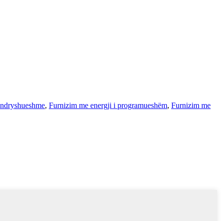
ë ndryshueshme
,
Furnizim me energji i programueshëm
,
Furnizim me