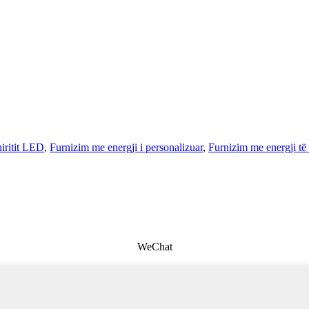
hiritit LED
,
Furnizim me energji i personalizuar
,
Furnizim me energji t
WeChat