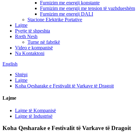
Furnizim me energji konstante
Furnizim me energji me tension të vazhdueshëm
Furnizim me energji DALI
Stacione Elektrike Portative
Lajme
Pyetje të shpeshta
Rreth Nesh
Turne në fabrikë
Video e kompanisë
Na Kontaktoni
English
Shtëpi
Lajme
Koha Qesharake e Festivalit të Varkave të Dragoit
Lajme
Lajme të Kompanisë
Lajme të Industrisë
Koha Qesharake e Festivalit të Varkave të Dragoit