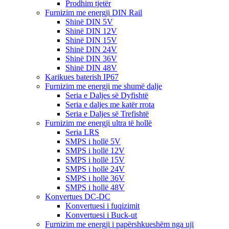
Prodhim tjetër
Furnizim me energji DIN Rail
Shinë DIN 5V
Shinë DIN 12V
Shinë DIN 15V
Shinë DIN 24V
Shinë DIN 36V
Shinë DIN 48V
Karikues baterish IP67
Furnizim me energji me shumë dalje
Seria e Daljes së Dyfishtë
Seria e daljes me katër rrota
Seria e Daljes së Trefishtë
Furnizim me energji ultra të hollë
Seria LRS
SMPS i hollë 5V
SMPS i hollë 12V
SMPS i hollë 15V
SMPS i hollë 24V
SMPS i hollë 36V
SMPS i hollë 48V
Konvertues DC-DC
Konvertuesi i fuqizimit
Konvertuesi i Buck-ut
Furnizim me energji i papërshkueshëm nga uji