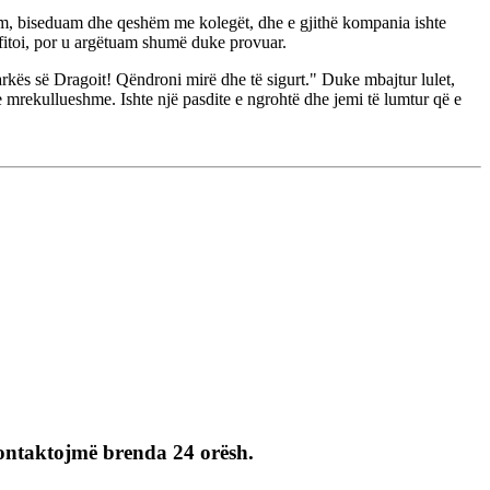
ëm, biseduam dhe qeshëm me kolegët, dhe e gjithë kompania ishte
 fitoi, por u argëtuam shumë duke provuar.
arkës së Dragoit! Qëndroni mirë dhe të sigurt." Duke mbajtur lulet,
 e mrekullueshme. Ishte një pasdite e ngrohtë dhe jemi të lumtur që e
 kontaktojmë brenda 24 orësh.