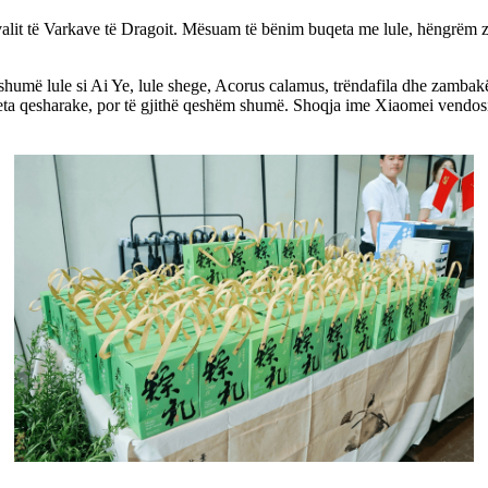
ivalit të Varkave të Dragoit. Mësuam të bënim buqeta me lule, hëngrëm z
i shumë lule si Ai Ye, lule shege, Acorus calamus, trëndafila dhe zambak
qeta qesharake, por të gjithë qeshëm shumë. Shoqja ime Xiaomei vendosi 