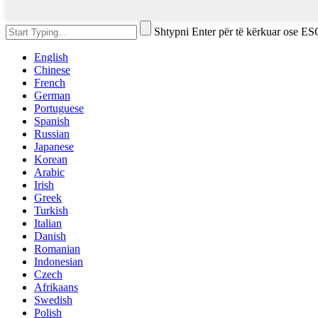
Shtypni Enter për të kërkuar ose ES
English
Chinese
French
German
Portuguese
Spanish
Russian
Japanese
Korean
Arabic
Irish
Greek
Turkish
Italian
Danish
Romanian
Indonesian
Czech
Afrikaans
Swedish
Polish