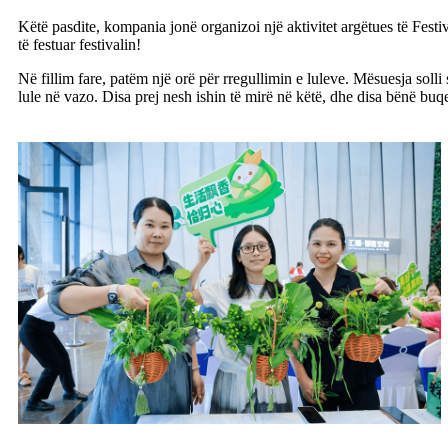
Këtë pasdite, kompania jonë organizoi një aktivitet argëtues të Fest
të festuar festivalin!
Në fillim fare, patëm një orë për rregullimin e luleve. Mësuesja soll
lule në vazo. Disa prej nesh ishin të mirë në këtë, dhe disa bënë bu