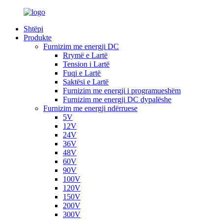
Shtëpi
Produkte
Furnizim me energji DC
Rrymë e Lartë
Tension i Lartë
Fuqi e Lartë
Saktësi e Lartë
Furnizim me energji i programueshëm
Furnizim me energji DC dypalëshe
Furnizim me energji ndërruese
5V
12V
24V
36V
48V
60V
90V
100V
120V
150V
200V
300V