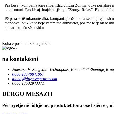
Pas kësaj, kompania jonë shpërndau qindra Zongzi, duke përfshirë m
plot lumturi. Pas kësaj, luajtëm një lojë "Zongzi Relay". Ekipet duh
Përpara se të mbaronte dita, kompania jonë na dha secilit prej nesh 
mendova: Nuk ka të bëjë vetëm me aktivitetet, por me të qenit bashkë.
kaluam kohën së bashku.
Koha e postimit: 30 maj 2025
na kontaktoni
Ndërtesa E, Songyuan Technopolis, Komuniteti Zhangge, Rrug
0086-13570841067
mandy@huyssenpower.com
0086-13632943371
DËRGO MESAZH
Për pyetje në lidhje me produktet tona ose listën e çm