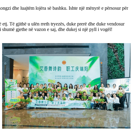
ongzi dhe luajtëm lojëra së bashku. Ishte një mënyrë e përsosur për
ë etj. Të gjithë u ulën rreth tryezës, duke prerë dhe duke vendosur
shumë gjethe në vazon e saj, dhe dukej si një pyll i vogël!