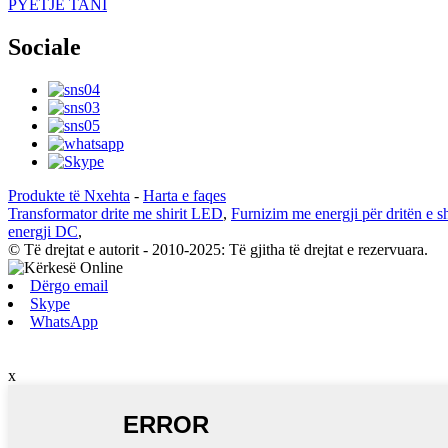
PYETJE TANI
Sociale
Produkte të Nxehta
-
Harta e faqes
Transformator drite me shirit LED
,
Furnizim me energji për dritën e s
energji DC
,
© Të drejtat e autorit - 2010-2025: Të gjitha të drejtat e rezervuara.
Dërgo email
Skype
WhatsApp
x