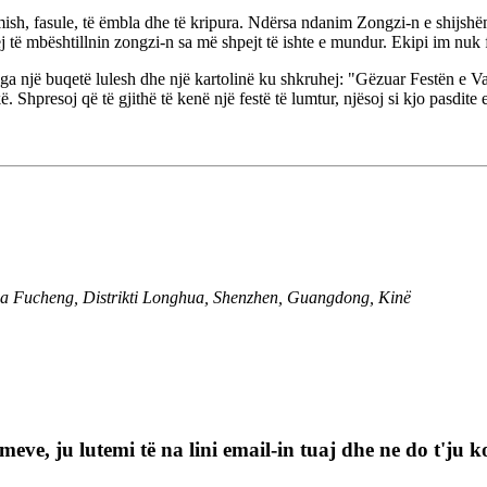
ish, fasule, të ëmbla dhe të kripura. Ndërsa ndanim Zongzi-n e shijsh
ej të mbështillnin zongzi-n sa më shpejt të ishte e mundur. Ekipi im nuk
nga një buqetë lulesh dhe një kartolinë ku shkruhej: "Gëzuar Festën e V
 Shpresoj që të gjithë të kenë një festë të lumtur, njësoj si kjo pasdite
a Fucheng, Distrikti Longhua, Shenzhen, Guangdong, Kinë
imeve, ju lutemi të na lini email-in tuaj dhe ne do t'ju